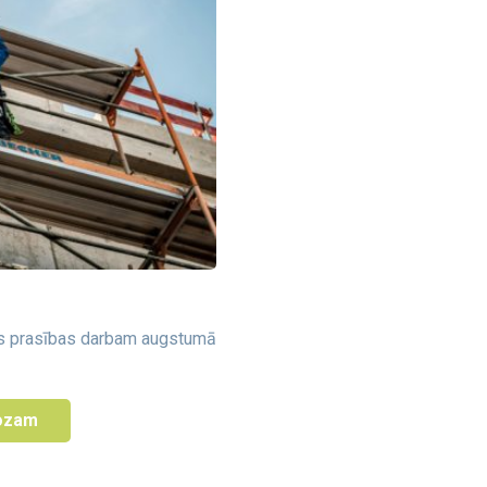
s prasības darbam augstumā
rozam