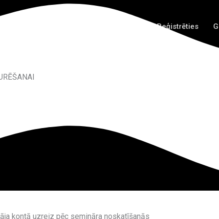
ums
Visi semināri
Kontakti
Ienākt / Reģistrēties
G
URĒŠANAI
āja kontā uzreiz pēc semināra noskatīšanās