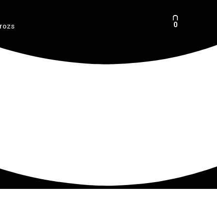
0
rozs