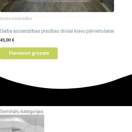
Darba aizsardzība
Darba aizsardzības prasības drošai kravu pārvietošanai
45,00
€
Pievienot grozam
Semināru kategorijas