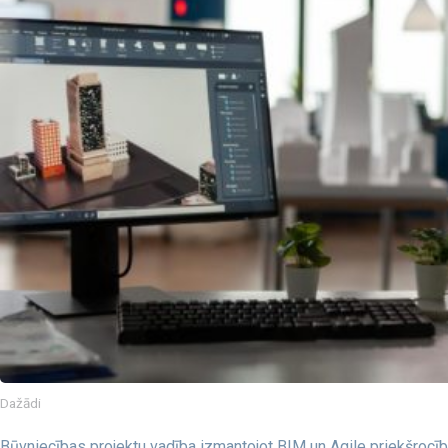
Dažādi
Būvniecības projektu vadība izmantojot BIM un Agile priekšrocī