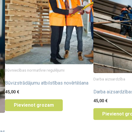
Būvniecības normatīvie regulējumi
Darba aizsardzība
Būvizstrādājumu atbilstības novērtēšana
Darba aizsardzība
45,00
€
45,00
€
Pievienot grozam
Pievienot g
bas