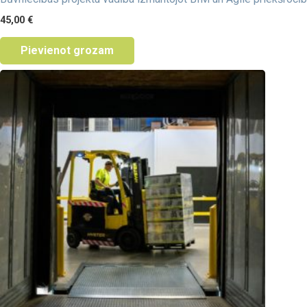
45,00
€
Pievienot grozam