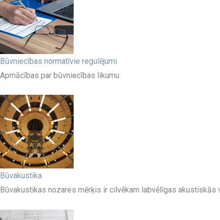
Būvniecības normatīvie regulējumi
Apmācības par būvniecības likumu
Būvakustika
Būvakustikas nozares mērķis ir cilvēkam labvēlīgas akustiskā