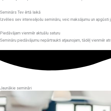
Seminārs Tev ērtā laikā
Izvēlies sev interesējošu semināru, veic maksājumu un apgūsti 
Piedāvājam vienmēr aktuālu saturu
Semināru piedāvājumu nepārtraukti atjaunojam, tādēļ vienmēr atr
Jaunākie semināri