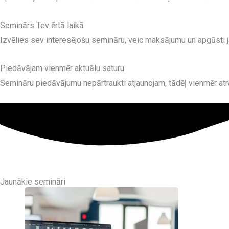
Seminārs Tev ērtā laikā
Izvēlies sev interesējošu semināru, veic maksājumu un apgūsti 
Piedāvājam vienmēr aktuālu saturu
Semināru piedāvājumu nepārtraukti atjaunojam, tādēļ vienmēr atr
Jaunākie semināri