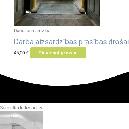
Darba aizsardzība
Darba aizsardzības prasības drošai
45,00
€
Pievienot grozam
Semināru kategorijas