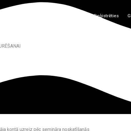
ums
Visi semināri
Kontakti
Ienākt / Reģistrēties
G
URĒŠANAI
āja kontā uzreiz pēc semināra noskatīšanās