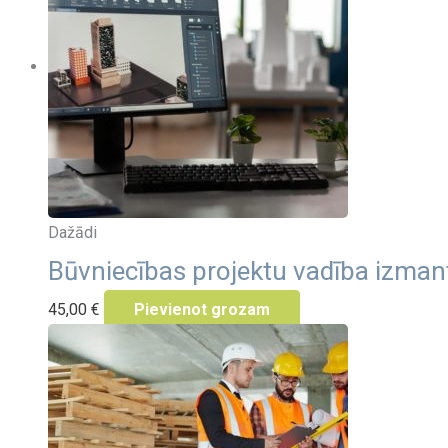
Dažādi
Būvniecības projektu vadība izmant
45,00
€
Pievienot grozam