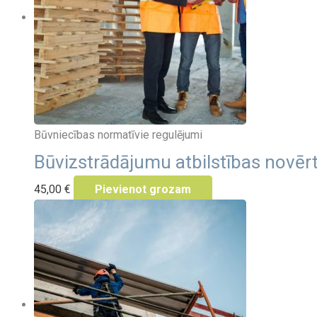
Būvniecības normatīvie regulējumi
Būvizstrādājumu atbilstības novēr
45,00
€
Pievienot grozam