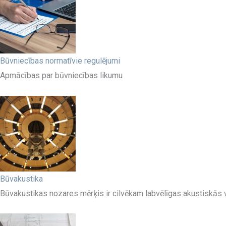
Būvniecības normatīvie regulējumi
Apmācības par būvniecības likumu
Būvakustika
Būvakustikas nozares mērķis ir cilvēkam labvēlīgas akustiskā