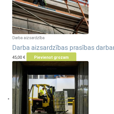
Darba aizsardzība
Darba aizsardzības prasības dar
45,00
€
Pievienot grozam