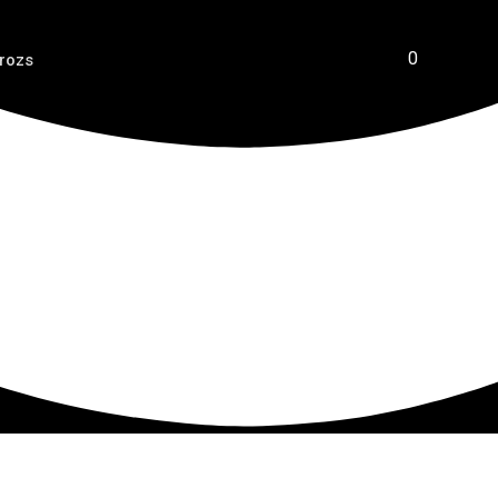
0
rozs