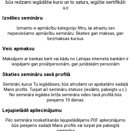
būs redzami iegādātie kursi un to saturs, iegūtie sertifikāti
u.c
Izvēlies semināru
Izmanto e-apmācību kategoriju filtru, lai atrastu sev
nepieciešamo apmācību semināru. Skaties gan maksas, gan
bezmaksas kursus
Veic apmaksu
Maksājumi ar bankas karti vai kādu no Latvijas interneta bankām ir
iespējami gan privātpersonām, gan juridiskām personām
Skaties semināru savā profilā
Semināri, kurus Tu iegādāsies, būs atrodami un apskatāmi sadaļā
Mans profils. Turpat arī semināru statuss (iesākts, pabeigts u.c.).
No semināra iegādes brīža semināra video tavā profilā būs
pieejams 10 dienas.
Lejupielādē apliecinājumu
Pēc semināra noskatīšanās lejupielādējams PDF apliecinājums
būs pieejams sadaļā Mans profils vai turpat pie pabeigtā
semināra