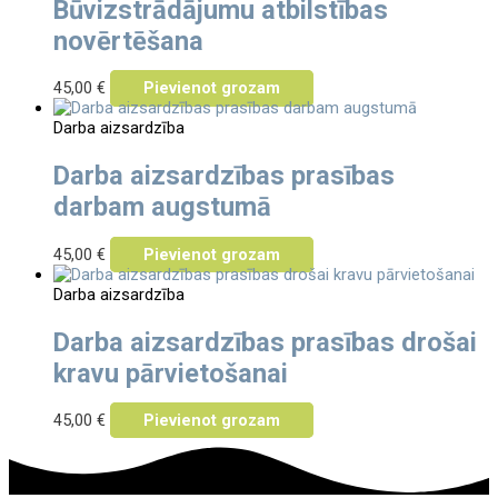
Būvizstrādājumu atbilstības
novērtēšana
45,00
€
Pievienot grozam
Darba aizsardzība
Darba aizsardzības prasības
darbam augstumā
45,00
€
Pievienot grozam
Darba aizsardzība
Darba aizsardzības prasības drošai
kravu pārvietošanai
45,00
€
Pievienot grozam