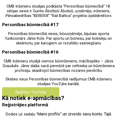
CMB Inženieru studijas podkāsta “Personības būvniecībā” 18.
sērijas viesis ir Guntis Āboltiņš-Āboliņš, uzņēmējs, inženieris,
Pilnsabiedrības “BERERIX” “Rail Baltica” projekta izpilddirektors
Personības būvniecībā #17
Personības būvniecībā viesis, būvuzņēmējs, bijušais sporta
funkcionārs Jānis Kols. Par sportu un biznesu, par bobsleju un
skeletonu, par karogiem un rezultātu sasniegšanu
Personības būvniecībā #16
CMB Inženieru studijā ciemos būvinženieris, mācībspēks – Jānis
Graudulis. Jānis dalās savā pieredzē par celtnieka un būvinženiera
profesiju, skaidrojot būvniecības nozares pievilcību
Skaties visus Personības būvniecībā raidījumus CMB inženieru
studijas YouTube kanālā.
Skatīties YouTube
Kā notiek e-apmācības?
Reģistrējies platformā
ans profils
” un izveido savu kontu. Tajā
Dodies uz sadaļu “M