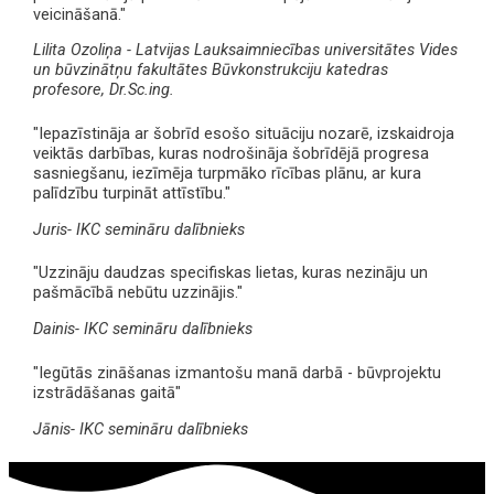
veicināšanā."
Lilita Ozoliņa - Latvijas Lauksaimniecības universitātes Vides
un būvzinātņu fakultātes Būvkonstrukciju katedras
profesore, Dr.Sc.ing.
"Iepazīstināja ar šobrīd esošo situāciju nozarē, izskaidroja
veiktās darbības, kuras nodrošināja šobrīdējā progresa
sasniegšanu, iezīmēja turpmāko rīcības plānu, ar kura
palīdzību turpināt attīstību."
Juris- IKC semināru dalībnieks
"Uzzināju daudzas specifiskas lietas, kuras nezināju un
pašmācībā nebūtu uzzinājis."
Dainis- IKC semināru dalībnieks
"Iegūtās zināšanas izmantošu manā darbā - būvprojektu
izstrādāšanas gaitā"
Jānis- IKC semināru dalībnieks