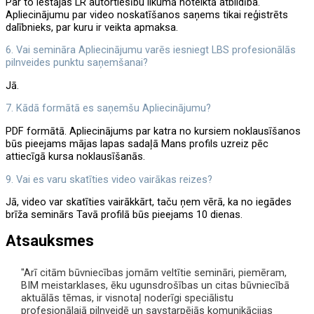
Par to iestājas LR autortiesību likumā noteiktā atbildība.
Apliecinājumu par video noskatīšanos saņems tikai reģistrēts
dalībnieks, par kuru ir veikta apmaksa.
6. Vai semināra Apliecinājumu varēs iesniegt LBS profesionālās
pilnveides punktu saņemšanai?
Jā.
7. Kādā formātā es saņemšu Apliecinājumu?
PDF formātā. Apliecinājums par katra no kursiem noklausīšanos
būs pieejams mājas lapas sadaļā Mans profils uzreiz pēc
attiecīgā kursa noklausīšanās.
9. Vai es varu skatīties video vairākas reizes?
Jā, video var skatīties vairākkārt, taču ņem vērā, ka no iegādes
brīža seminārs Tavā profilā būs pieejams 10 dienas.
Atsauksmes
"Arī citām būvniecības jomām veltītie semināri, piemēram,
BIM meistarklases, ēku ugunsdrošības un citas būvniecībā
aktuālās tēmas, ir visnotaļ noderīgi speciālistu
profesionālajā pilnveidē un savstarpējās komunikācijas