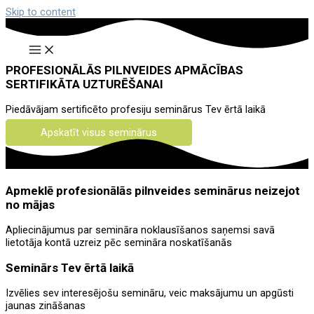
Skip to content
PROFESIONĀLĀS PILNVEIDES APMĀCĪBAS
SERTIFIKĀTA UZTURĒŠANAI
Piedāvājam sertificēto profesiju seminārus Tev ērtā laikā
Apskatīt visus seminārus
Apmeklē profesionālās pilnveides seminārus neizejot
no mājas
Apliecinājumus par semināra noklausīšanos saņemsi savā
lietotāja kontā uzreiz pēc semināra noskatīšanās
Seminārs Tev ērtā laikā
Izvēlies sev interesējošu semināru, veic maksājumu un apgūsti
jaunas zināšanas