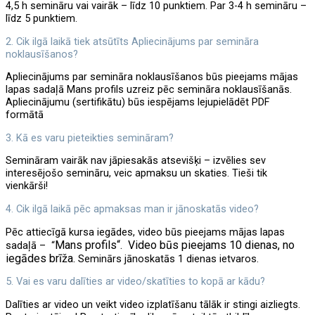
4,5 h semināru vai vairāk – līdz 10 punktiem. Par 3-4 h semināru –
līdz 5 punktiem.
2. Cik ilgā laikā tiek atsūtīts Apliecinājums par semināra
noklausīšanos?
Apliecinājums par semināra noklausīšanos būs pieejams mājas
lapas sadaļā Mans profils uzreiz pēc semināra noklausīšanās.
Apliecinājumu (sertifikātu) būs iespējams lejupielādēt PDF
formātā
3. Kā es varu pieteikties semināram?
Semināram vairāk nav jāpiesakās atsevišķi – izvēlies sev
interesējošo semināru, veic apmaksu un skaties. Tieši tik
vienkārši!
4. Cik ilgā laikā pēc apmaksas man ir jānoskatās video?
Pēc attiecīgā kursa iegādes, video būs pieejams mājas lapas
Mans profils
“.
Video būs pieejams 10 dienas, no
sadaļā – “
iegādes brīža.
Seminārs jānoskatās 1 dienas ietvaros.
5. Vai es varu dalīties ar video/skatīties to kopā ar kādu?
Dalīties ar video un veikt video izplatīšanu tālāk ir stingi aizliegts.