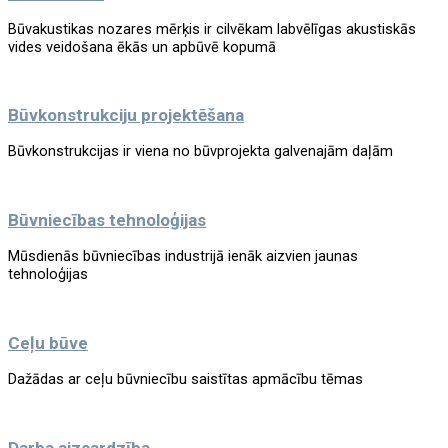
Būvakustikas nozares mērķis ir cilvēkam labvēlīgas akustiskās
vides veidošana ēkās un apbūvē kopumā
Būvkonstrukciju projektēšana
Būvkonstrukcijas ir viena no būvprojekta galvenajām daļām
Būvniecības tehnoloģijas
Mūsdienās būvniecības industrijā ienāk aizvien jaunas
tehnoloģijas
Ceļu būve
Dažādas ar ceļu būvniecību saistītas apmācību tēmas
Darba aizsardzība