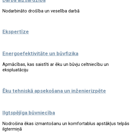
Nodarbināto drošība un veselība darbā
Ekspertīze
Energoefektivitāte un būvfizika
Apmācības, kas saistīti ar ēku un būvju celtniecību un
ekspluatāciju
Ēku tehniskā apsekošana un inženierizpēte
Ilgtspējīga būvniecība
Nodrošina ēkas izmantošanu un komfortablus apstākļus telpās
ilgtermiņā