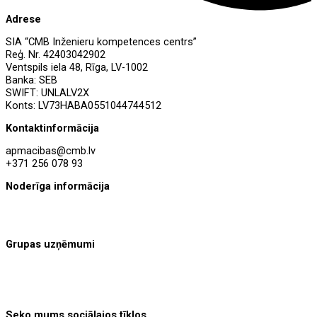
Adrese
SIA “CMB Inženieru kompetences centrs”
Reģ. Nr. 42403042902
Ventspils iela 48, Rīga, LV-1002
Banka: SEB
SWIFT: UNLALV2X
Konts: LV73HABA0551044744512
Kontaktinformācija
apmacibas@cmb.lv
+371 256 078 93
Noderīga informācija
Sistēmas lietošanas noteikumi
Privātuma politika
Grupas uzņēmumi
CMB Inženieru kompetences centrs
CMB Inženieru birojs
CMB Housing Solutions
Seko mums sociālajos tīklos