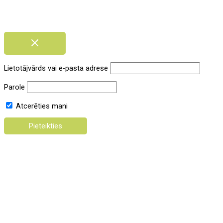
Lietotājvārds vai e-pasta adrese
Parole
Atcerēties mani
Register
Lost your password?
Tīmekļa vietnē e-apmacibas.cmb.lv mēs izmantojam sīkdatnes
(cookies), kas uzkrāj datus par vietnes apmeklējumu. Turpinot
lietot šo vietni, Jūs piekrītat, ka mēs uzkrāsim un izmantosim
sīkdatnes Jūsu ierīcē. Mūsu sīkdatņu izmantošanas politiku skatīt
šeit
.
Sīkdatņu iestatījumi
Apstiprināt visas