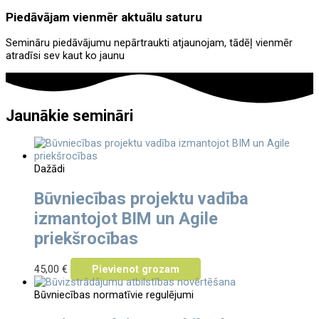
Piedāvājam vienmēr aktuālu saturu
Semināru piedāvājumu nepārtraukti atjaunojam, tādēļ vienmēr
atradīsi sev kaut ko jaunu
Jaunākie semināri
Dažādi
Būvniecības projektu vadība
izmantojot BIM un Agile
priekšrocības
45,00
€
Pievienot grozam
Būvniecības normatīvie regulējumi