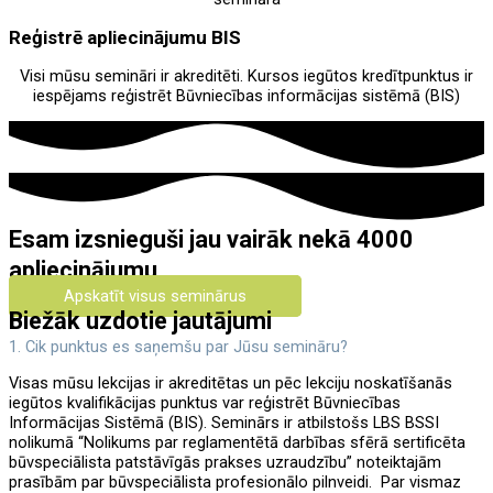
Reģistrē apliecinājumu BIS
Visi mūsu semināri ir akreditēti. Kursos iegūtos kredītpunktus ir
iespējams reģistrēt Būvniecības informācijas sistēmā (BIS)
Esam izsnieguši jau vairāk nekā 4000
apliecinājumu
Apskatīt visus seminārus
Biežāk uzdotie jautājumi
1. Cik punktus es saņemšu par Jūsu semināru?
Visas mūsu lekcijas ir akreditētas un pēc lekciju noskatīšanās
iegūtos kvalifikācijas punktus var reģistrēt Būvniecības
Informācijas Sistēmā (BIS). Seminārs ir atbilstošs LBS BSSI
nolikumā “Nolikums par reglamentētā darbības sfērā sertificēta
būvspeciālista patstāvīgās prakses uzraudzību” noteiktajām
prasībām par būvspeciālista profesionālo pilnveidi. Par vismaz