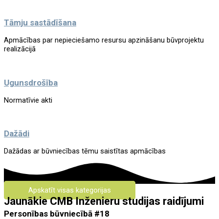
Tāmju sastādīšana
Apmācības par nepieciešamo resursu apzināšanu būvprojektu
realizācijā
Ugunsdrošība
Normatīvie akti
Dažādi
Dažādas ar būvniecības tēmu saistītas apmācības
Apskatīt visas kategorijas
Jaunākie CMB Inženieru studijas raidījumi
Personības būvniecībā #18