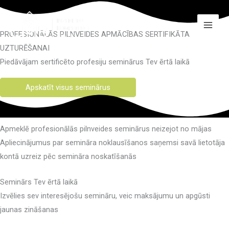
Skip
to
content
PROFESIONĀLĀS PILNVEIDES APMĀCĪBAS SERTIFIKĀTA
UZTURĒŠANAI
Piedāvājam sertificēto profesiju seminārus Tev ērtā laikā
Apskatīt visus seminārus
Apmeklē profesionālās pilnveides seminārus neizejot no mājas
Apliecinājumus par semināra noklausīšanos saņemsi savā lietotāja
kontā uzreiz pēc semināra noskatīšanās
Seminārs Tev ērtā laikā
Izvēlies sev interesējošu semināru, veic maksājumu un apgūsti
jaunas zināšanas