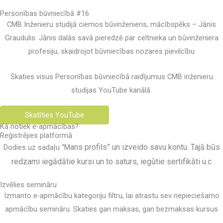
Personības būvniecībā #16
CMB Inženieru studijā ciemos būvinženieris, mācībspēks – Jānis
Graudulis. Jānis dalās savā pieredzē par celtnieka un būvinženiera
profesiju, skaidrojot būvniecības nozares pievilcību
Skaties visus Personības būvniecībā raidījumus CMB inženieru
studijas YouTube kanālā.
Skatīties YouTube
Kā notiek e-apmācības?
Reģistrējies platformā
ans profils
” un izveido savu kontu. Tajā būs
Dodies uz sadaļu “M
redzami iegādātie kursi un to saturs, iegūtie sertifikāti u.c
Izvēlies semināru
Izmanto e-apmācību kategoriju filtru, lai atrastu sev nepieciešamo
apmācību semināru. Skaties gan maksas, gan bezmaksas kursus