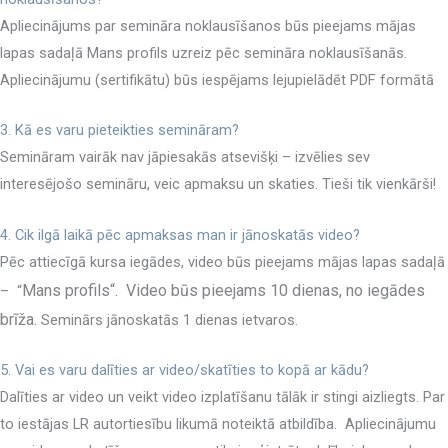
Apliecinājums par semināra noklausīšanos būs pieejams mājas
lapas sadaļā Mans profils uzreiz pēc semināra noklausīšanās.
Apliecinājumu (sertifikātu) būs iespējams lejupielādēt PDF formātā
3. Kā es varu pieteikties semināram?
Semināram vairāk nav jāpiesakās atsevišķi – izvēlies sev
interesējošo semināru, veic apmaksu un skaties. Tieši tik vienkārši!
4. Cik ilgā laikā pēc apmaksas man ir jānoskatās video?
Pēc attiecīgā kursa iegādes, video būs pieejams mājas lapas sadaļā
Mans profils
“.
Video būs pieejams 10 dienas, no iegādes
– “
brīža.
Seminārs jānoskatās 1 dienas ietvaros.
5. Vai es varu dalīties ar video/skatīties to kopā ar kādu?
Dalīties ar video un veikt video izplatīšanu tālāk ir stingi aizliegts. Par
to iestājas LR autortiesību likumā noteiktā atbildība. Apliecinājumu