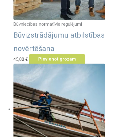
Būvniecības normatīvie regulējumi
Būvizstrādājumu atbilstības
novērtēšana
45,00
€
Pievienot grozam