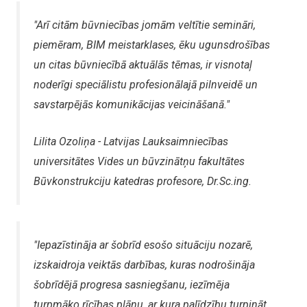
"Arī citām būvniecības jomām veltītie semināri,
piemēram, BIM meistarklases, ēku ugunsdrošības
un citas būvniecībā aktuālās tēmas, ir visnotaļ
noderīgi speciālistu profesionālajā pilnveidē un
savstarpējās komunikācijas veicināšanā."
Lilita Ozoliņa - Latvijas Lauksaimniecības
universitātes Vides un būvzinātņu fakultātes
Būvkonstrukciju katedras profesore, Dr.Sc.ing.
"Iepazīstināja ar šobrīd esošo situāciju nozarē,
izskaidroja veiktās darbības, kuras nodrošināja
šobrīdējā progresa sasniegšanu, iezīmēja
turpmāko rīcības plānu, ar kura palīdzību turpināt