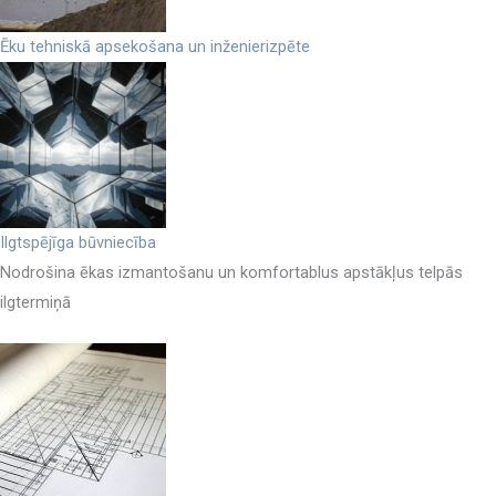
Ēku tehniskā apsekošana un inženierizpēte
Ilgtspējīga būvniecība
Nodrošina ēkas izmantošanu un komfortablus apstākļus telpās
ilgtermiņā