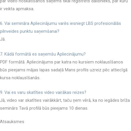
par video noskatīšanos saņems tikai reģistrēts dalībnieks, par kuru
ir veikta apmaksa.
6. Vai semināra Apliecinājumu varēs iesniegt LBS profesionālās
pilnveides punktu saņemšanai?
Jā.
7. Kādā formātā es saņemšu Apliecinājumu?
PDF formātā. Apliecinājums par katra no kursiem noklausīšanos
būs pieejams mājas lapas sadaļā Mans profils uzreiz pēc attiecīgā
kursa noklausīšanās.
9. Vai es varu skatīties video vairākas reizes?
Jā, video var skatīties vairākkārt, taču ņem vērā, ka no iegādes brīža
seminārs Tavā profilā būs pieejams 10 dienas.
Atsauksmes