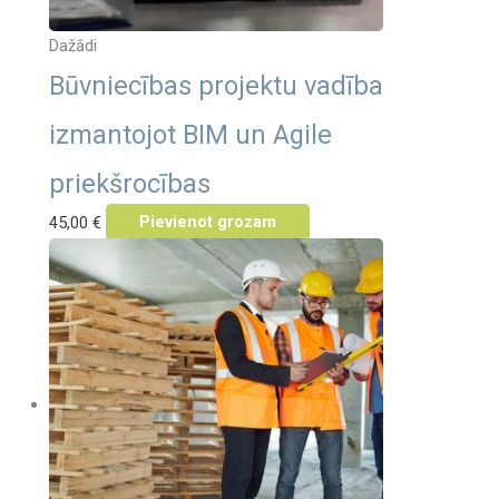
Dažādi
Būvniecības projektu vadība
izmantojot BIM un Agile
priekšrocības
45,00
€
Pievienot grozam