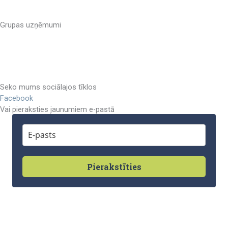
Privātuma politika
Grupas uzņēmumi
CMB Inženieru kompetences centrs
CMB Inženieru birojs
CMB Housing Solutions
Seko mums sociālajos tīklos
Facebook
Vai pieraksties jaunumiem e-pastā
Pierakstīties