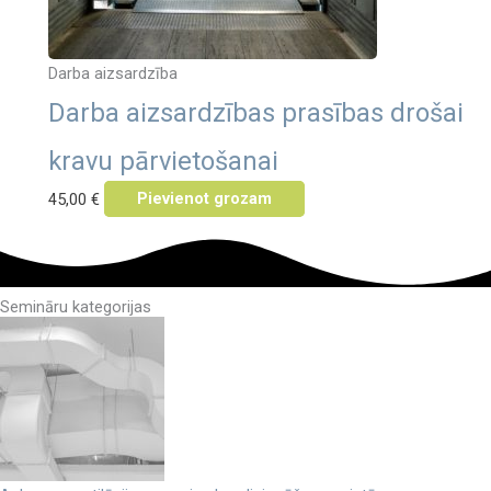
Darba aizsardzība
Darba aizsardzības prasības drošai
kravu pārvietošanai
45,00
€
Pievienot grozam
Semināru kategorijas