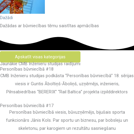
Dažādi
Dažādas ar būvniecības tēmu saistītas apmācības
Apskatīt visas kategorijas
Jaunākie CMB Inženieru studijas raidījumi
Personības būvniecībā #18
CMB Inženieru studijas podkāsta “Personības būvniecībā” 18. sērijas
viesis ir Guntis Āboltiņš-Āboliņš, uzņēmējs, inženieris,
Pilnsabiedrības “BERERIX” “Rail Baltica” projekta izpilddirektors
Personības būvniecībā #17
Personības būvniecībā viesis, būvuzņēmējs, bijušais sporta
funkcionārs Jānis Kols. Par sportu un biznesu, par bobsleju un
skeletonu, par karogiem un rezultātu sasniegšanu