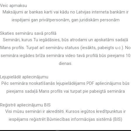
Veic apmaksu
Maksājumi ar bankas karti vai kādu no Latvijas interneta bankām ir
iespējami gan privātpersonām, gan juridiskām personām
Skaties semināru savā profilā
Semināri, kurus Tu iegādāsies, būs atrodami un apskatāmi sadaļā
Mans profils. Turpat arī semināru statuss (iesākts, pabeigts u.c.). No
semināra iegādes brīža semināra video tavā profilā būs pieejams 10
dienas.
Lejupielādē apliecinājumu
Pēc semināra noskatīšanās lejupielādējams PDF apliecinājums būs
pieejams sadaļā Mans profils vai turpat pie pabeigtā semināra
Reģistrē apliecinājumu BIS
Visi mūsu semināri ir akreditēti. Kursos iegūtos kredītpunktus ir
iespējams reģistrēt Būvniecības informācijas sistēmā (BIS)