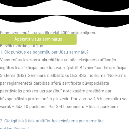
Esam izsnieguši jau vairāk nekā 4000 apliecinājumu
Apskatīt visus seminārus
Biežāk uzdotie jautājumi
1. Cik punktus es saņemšu par Jūsu semināru?
Visas mūsu lekcijas ir akreditētas un pēc lekciju noskatīšanās
iegūtos kvalifikācijas punktus var reģistrēt Būvniecības Informācijas
Sistēmā (BIS). Seminārs ir atbilstošs LBS BSSI nolikumā “Nolikums
par reglamentētā darbības sfērā sertificēta būvspeciālista
patstāvīgās prakses uzraudzību” noteiktajām prasībām par
būvspeciālista profesionālo pilnveidi. Par vismaz 4,5 h semināru vai
vairāk – līdz 10 punktiem. Par 3-4 h semināru – līdz 5 punktiem.
2. Cik ilgā laikā tiek atsūtīts Apliecinājums par semināra
noklausīšanos?