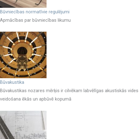
Būvniecības normatīvie regulējumi
Apmācības par būvniecības likumu
Būvakustika
Būvakustikas nozares mērķis ir cilvēkam labvēlīgas akustiskās vides
veidošana ēkās un apbūvē kopumā