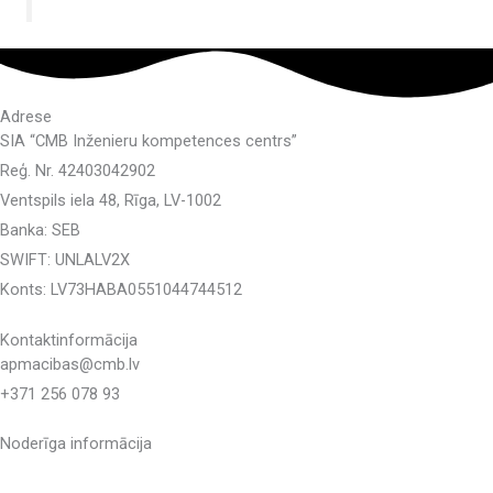
Adrese
SIA “CMB Inženieru kompetences centrs”
Reģ. Nr. 42403042902
Ventspils iela 48, Rīga, LV-1002
Banka: SEB
SWIFT: UNLALV2X
Konts: LV73HABA0551044744512
Kontaktinformācija
apmacibas@cmb.lv
+371 256 078 93
Noderīga informācija
Sistēmas lietošanas noteikumi