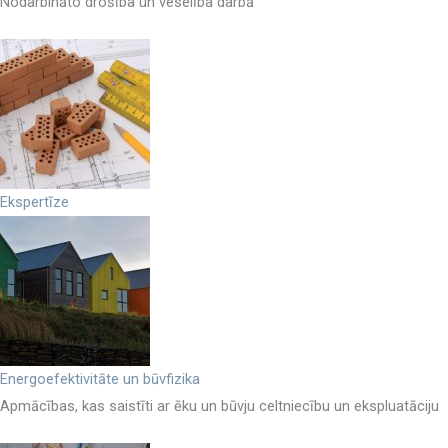
Nodarbināto drošība un veselība darbā
Ekspertīze
Energoefektivitāte un būvfizika
Apmācības, kas saistīti ar ēku un būvju celtniecību un ekspluatāciju