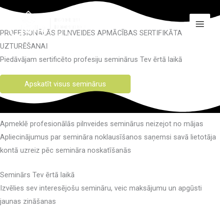
Skip
to
content
PROFESIONĀLĀS PILNVEIDES APMĀCĪBAS SERTIFIKĀTA
UZTURĒŠANAI
Piedāvājam sertificēto profesiju seminārus Tev ērtā laikā
Apskatīt visus seminārus
Apmeklē profesionālās pilnveides seminārus neizejot no mājas
Apliecinājumus par semināra noklausīšanos saņemsi savā lietotāja
kontā uzreiz pēc semināra noskatīšanās
Seminārs Tev ērtā laikā
Izvēlies sev interesējošu semināru, veic maksājumu un apgūsti
jaunas zināšanas