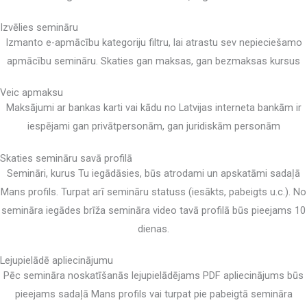
Izvēlies semināru
Izmanto e-apmācību kategoriju filtru, lai atrastu sev nepieciešamo
apmācību semināru. Skaties gan maksas, gan bezmaksas kursus
Veic apmaksu
Maksājumi ar bankas karti vai kādu no Latvijas interneta bankām ir
iespējami gan privātpersonām, gan juridiskām personām
Skaties semināru savā profilā
Semināri, kurus Tu iegādāsies, būs atrodami un apskatāmi sadaļā
Mans profils. Turpat arī semināru statuss (iesākts, pabeigts u.c.). No
semināra iegādes brīža semināra video tavā profilā būs pieejams 10
dienas.
Lejupielādē apliecinājumu
Pēc semināra noskatīšanās lejupielādējams PDF apliecinājums būs
pieejams sadaļā Mans profils vai turpat pie pabeigtā semināra