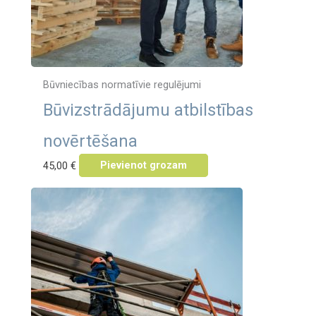
Būvniecības normatīvie regulējumi
Būvizstrādājumu atbilstības
novērtēšana
45,00
€
Pievienot grozam