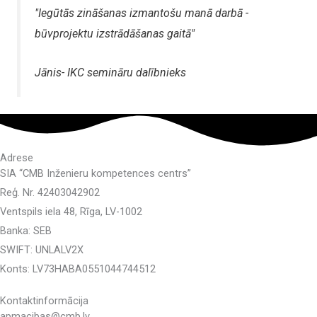
"Iegūtās zināšanas izmantošu manā darbā -
būvprojektu izstrādāšanas gaitā"
Jānis- IKC semināru dalībnieks
Adrese
SIA “CMB Inženieru kompetences centrs”
Reģ. Nr. 42403042902
Ventspils iela 48, Rīga, LV-1002
Banka: SEB
SWIFT: UNLALV2X
Konts: LV73HABA0551044744512
Kontaktinformācija
apmacibas@cmb.lv