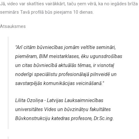
Jā, video var skatīties vairākkārt, taču ņem vērā, ka no iegādes brīža
seminārs Tavā profilā būs pieejams 10 dienas.
Atsauksmes
"Arī citām būvniecības jomām veltītie semināri,
piemēram, BIM meistarklases, ēku ugunsdrošības
un citas būvniecībā aktuālās tēmas, ir visnotaļ
noderīgi speciālistu profesionālajā pilnveidē un
savstarpējās komunikācijas veicināšanā."
Lilita Ozoliņa - Latvijas Lauksaimniecības
universitātes Vides un būvzinātņu fakultātes
Būvkonstrukciju katedras profesore, Dr.Sc.ing.