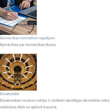
Būvniecības normatīvie regulējumi
Apmācības par būvniecības likumu
Būvakustika
Būvakustikas nozares mērķis ir cilvēkam labvēlīgas akustiskās vides
veidošana ēkās un apbūvē kopumā