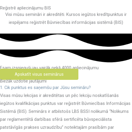
Reģistrē apliecinājumu BIS
Visi mūsu semināri ir akreditēti. Kursos iegūtos kredītpunktus ir
iespējams reģistrēt Būvniecības informācijas sistēmā (BIS)
Esam izsnieguši jau vairāk nekā 4000 apliecinājumu
Apskatīt visus seminārus
Biežāk uzdotie jautājumi
1. Cik punktus es saņemšu par Jūsu semināru?
Visas mūsu lekcijas ir akreditētas un pēc lekciju noskatīšanās
iegūtos kvalifikācijas punktus var reģistrēt Būvniecības Informācijas
Sistēmā (BIS). Seminārs ir atbilstošs LBS BSSI nolikumā “Nolikums
par reglamentētā darbības sfērā sertificēta būvspeciālista
patstāvīgās prakses uzraudzību” noteiktajām prasībām par