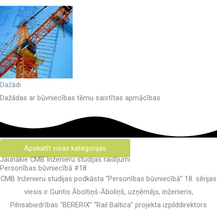
Dažādi
Dažādas ar būvniecības tēmu saistītas apmācības
Apskatīt visas kategorijas
Jaunākie CMB Inženieru studijas raidījumi
Personības būvniecībā #18
CMB Inženieru studijas podkāsta “Personības būvniecībā” 18. sērijas
viesis ir Guntis Āboltiņš-Āboliņš, uzņēmējs, inženieris,
Pilnsabiedrības “BERERIX” “Rail Baltica” projekta izpilddirektors