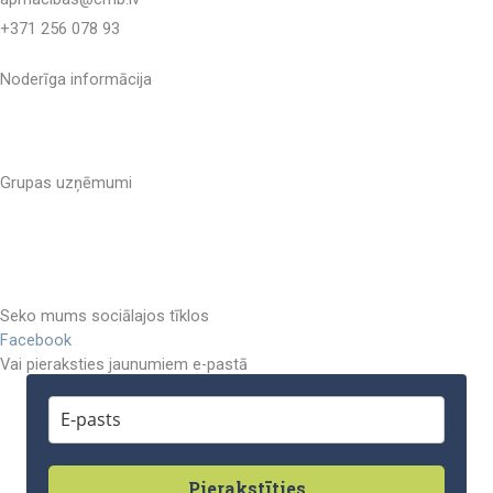
+371 256 078 93
Noderīga informācija
Sistēmas lietošanas noteikumi
Privātuma politika
Grupas uzņēmumi
CMB Inženieru kompetences centrs
CMB Inženieru birojs
CMB Housing Solutions
Seko mums sociālajos tīklos
Facebook
Vai pieraksties jaunumiem e-pastā
Pierakstīties