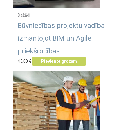
Dažādi
Būvniecības projektu vadība
izmantojot BIM un Agile
priekšrocības
45,00
€
Pievienot grozam