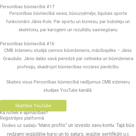
Personības būvniecībā #17
Personības būvniecībā viesis, būvuzņēmējs, bijušais sporta
funkcionārs Jānis Kols. Par sportu un biznesu, par bobsleju un
skeletonu, par karogiem un rezultātu sasniegšanu
Personības būvniecībā #16
CMB Inženieru studijā ciemos būvinženieris, mācībspēks – Jānis
Graudulis. Jānis dalās savā pieredzē par celtnieka un būvinženiera
profesiju, skaidrojot būvniecības nozares pievilcību
Skaties visus Personības būvniecībā raidījumus CMB inženieru
studijas YouTube kanālā.
Skatīties YouTube
Kā notiek e-apmācības?
Reģistrējies platformā
ans profils
” un izveido savu kontu. Tajā būs
Dodies uz sadaļu “M
redzami iegādātie kursi un to saturs, iegūtie sertifikāti u.c