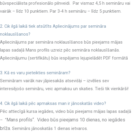
būvspeciālista profesionālo pilnveidi. Par vismaz 4,5 h semināru vai
vairāk – līdz 10 punktiem. Par 3-4 h semināru – līdz 5 punktiem.
2. Cik ilgā laikā tiek atsūtīts Apliecinājums par semināra
noklausīšanos?
Apliecinājums par semināra noklausīšanos būs pieejams mājas
lapas sadaļā Mans profils uzreiz pēc semināra noklausīšanās.
Apliecinājumu (sertifikātu) būs iespējams lejupielādēt PDF formātā
3. Kā es varu pieteikties semināram?
Semināram vairāk nav jāpiesakās atsevišķi – izvēlies sev
interesējošo semināru, veic apmaksu un skaties. Tieši tik vienkārši!
4. Cik ilgā laikā pēc apmaksas man ir jānoskatās video?
Pēc attiecīgā kursa iegādes, video būs pieejams mājas lapas sadaļā
Mans profils
“.
Video būs pieejams 10 dienas, no iegādes
– “
brīža.
Seminārs jānoskatās 1 dienas ietvaros.