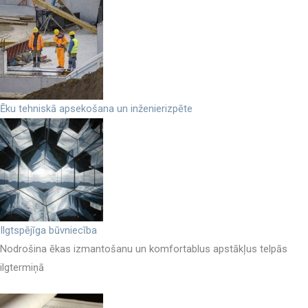
Ēku tehniskā apsekošana un inženierizpēte
Ilgtspējīga būvniecība
Nodrošina ēkas izmantošanu un komfortablus apstākļus telpās
ilgtermiņā