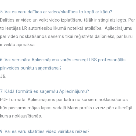
5. Vai es varu dalīties ar video/skatīties to kopā ar kādu?
Dalīties ar video un veikt video izplatīšanu tālāk ir stingi aizliegts. Par
to iestājas LR autortiesību likumā noteiktā atbildība. Apliecinājumu
par video noskatīšanos saņems tikai reģistrēts dalībnieks, par kuru
ir veikta apmaksa.
6. Vai semināra Apliecinājumu varēs iesniegt LBS profesionālās
pilnveides punktu saņemšanai?
Jā.
7. Kādā formātā es saņemšu Apliecinājumu?
PDF formātā. Apliecinājums par katra no kursiem noklausīšanos
būs pieejams mājas lapas sadaļā Mans profils uzreiz pēc attiecīgā
kursa noklausīšanās.
9. Vai es varu skatīties video vairākas reizes?