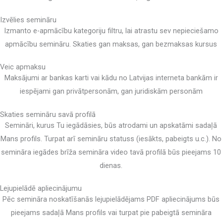
Izvēlies semināru
Izmanto e-apmācību kategoriju filtru, lai atrastu sev nepieciešamo
apmācību semināru. Skaties gan maksas, gan bezmaksas kursus
Veic apmaksu
Maksājumi ar bankas karti vai kādu no Latvijas interneta bankām ir
iespējami gan privātpersonām, gan juridiskām personām
Skaties semināru savā profilā
Semināri, kurus Tu iegādāsies, būs atrodami un apskatāmi sadaļā
Mans profils. Turpat arī semināru statuss (iesākts, pabeigts u.c.). No
semināra iegādes brīža semināra video tavā profilā būs pieejams 10
dienas.
Lejupielādē apliecinājumu
Pēc semināra noskatīšanās lejupielādējams PDF apliecinājums būs
pieejams sadaļā Mans profils vai turpat pie pabeigtā semināra