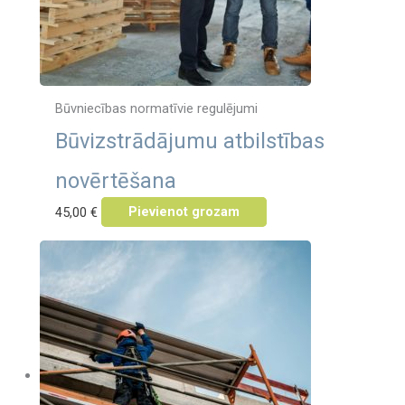
Būvniecības normatīvie regulējumi
Būvizstrādājumu atbilstības
novērtēšana
45,00
€
Pievienot grozam