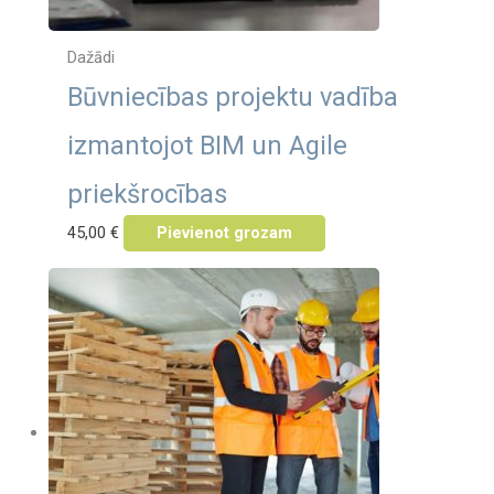
Dažādi
Būvniecības projektu vadība
izmantojot BIM un Agile
priekšrocības
45,00
€
Pievienot grozam