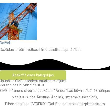
Dažādi
Dažādas ar būvniecības tēmu saistītas apmācības
Apskatīt visas kategorijas
Jaunākie CMB Inženieru studijas raidījumi
Personības būvniecībā #18
CMB Inženieru studijas podkāsta “Personības būvniecībā” 18. sērijas
viesis ir Guntis Āboltiņš-Āboliņš, uzņēmējs, inženieris,
Pilnsabiedrības “BERERIX” “Rail Baltica” projekta izpilddirektors