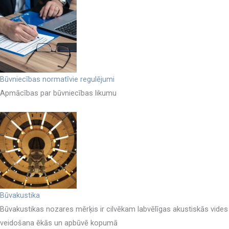
Būvniecības normatīvie regulējumi
Apmācības par būvniecības likumu
Būvakustika
Būvakustikas nozares mērķis ir cilvēkam labvēlīgas akustiskās vides
veidošana ēkās un apbūvē kopumā