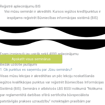
Reģistrē apliecinājumu BIS
Visi mūsu semināri ir akreditēti. Kursos iegūtos kredītpunktus ir
iespējams reģistrēt Būvniecības informācijas sistēmā (BIS)
Esam izsnieguši jau vairāk nekā 4000 apliecinājumu
Apskatīt visus seminārus
Biežāk uzdotie jautājumi
1. Cik punktus es saņemšu par Jūsu semināru?
Visas mūsu lekcijas ir akreditētas un pēc lekciju noskatīšanās
iegūtos kvalifikācijas punktus var reģistrēt Būvniecības Informācijas
Sistēmā (BIS). Seminārs ir atbilstošs LBS BSSI nolikumā “Nolikums
par reglamentētā darbības sfērā sertificēta būvspeciālista
patstāvīgās prakses uzraudzību” noteiktajām prasībām par