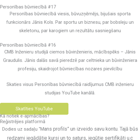
Personības būvniecībā #17
Personības būvniecībā viesis, būvuzņēmējs, bijušais sporta
funkcionārs Jānis Kols. Par sportu un biznesu, par bobsleju un
skeletonu, par karogiem un rezultātu sasniegšanu
Personības būvniecībā #16
CMB Inženieru studijā ciemos būvinženieris, mācībspēks – Jānis
Graudulis. Jānis dalās savā pieredzē par celtnieka un būvinženiera
profesiju, skaidrojot būvniecības nozares pievilcību
Skaties visus Personības būvniecībā raidījumus CMB inženieru
studijas YouTube kanālā.
Skatīties YouTube
Kā notiek e-apmācības?
Reģistrējies platformā
ans profils
” un izveido savu kontu. Tajā būs
Dodies uz sadaļu “M
redzami iegādātie kursi un to saturs, iegūtie sertifikāti u.c