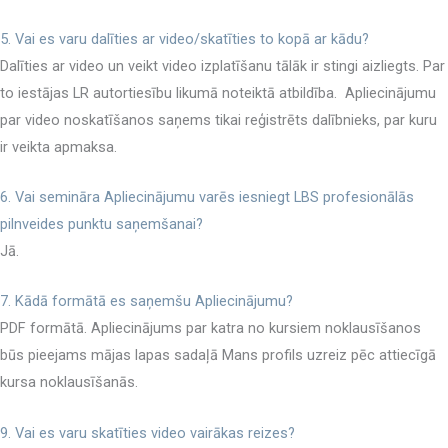
5. Vai es varu dalīties ar video/skatīties to kopā ar kādu?
Dalīties ar video un veikt video izplatīšanu tālāk ir stingi aizliegts. Par
to iestājas LR autortiesību likumā noteiktā atbildība. Apliecinājumu
par video noskatīšanos saņems tikai reģistrēts dalībnieks, par kuru
ir veikta apmaksa.
6. Vai semināra Apliecinājumu varēs iesniegt LBS profesionālās
pilnveides punktu saņemšanai?
Jā.
7. Kādā formātā es saņemšu Apliecinājumu?
PDF formātā. Apliecinājums par katra no kursiem noklausīšanos
būs pieejams mājas lapas sadaļā Mans profils uzreiz pēc attiecīgā
kursa noklausīšanās.
9. Vai es varu skatīties video vairākas reizes?