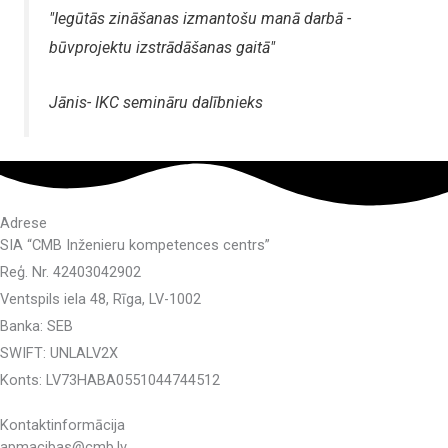
"Iegūtās zināšanas izmantošu manā darbā -
būvprojektu izstrādāšanas gaitā"
Jānis- IKC semināru dalībnieks
Adrese
SIA “CMB Inženieru kompetences centrs”
Reģ. Nr. 42403042902
Ventspils iela 48, Rīga, LV-1002
Banka: SEB
SWIFT: UNLALV2X
Konts: LV73HABA0551044744512
Kontaktinformācija
apmacibas@cmb.lv