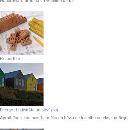
Nodarbināto drošība un veselība darbā
Ekspertīze
Energoefektivitāte un būvfizika
Apmācības, kas saistīti ar ēku un būvju celtniecību un ekspluatāciju