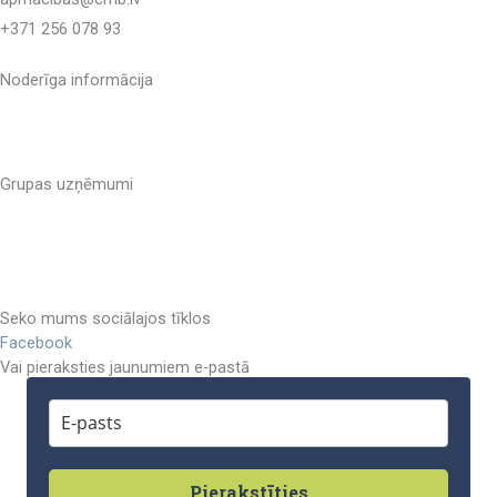
+371 256 078 93
Noderīga informācija
Sistēmas lietošanas noteikumi
Privātuma politika
Grupas uzņēmumi
CMB Inženieru kompetences centrs
CMB Inženieru birojs
CMB Housing Solutions
Seko mums sociālajos tīklos
Facebook
Vai pieraksties jaunumiem e-pastā
Pierakstīties