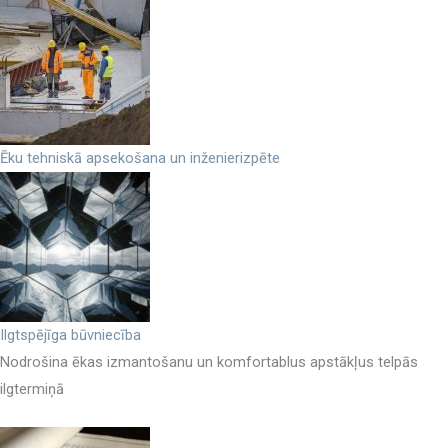
Ēku tehniskā apsekošana un inženierizpēte
Ilgtspējīga būvniecība
Nodrošina ēkas izmantošanu un komfortablus apstākļus telpās
ilgtermiņā