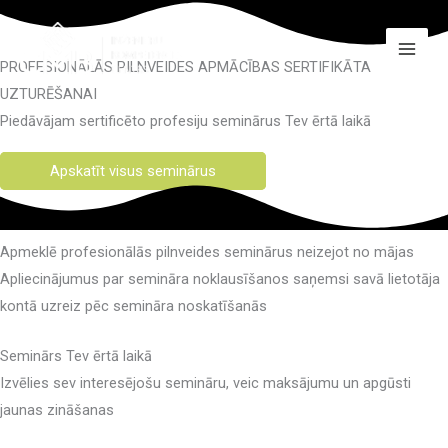
Skip
to
content
PROFESIONĀLĀS PILNVEIDES APMĀCĪBAS SERTIFIKĀTA
UZTURĒŠANAI
Piedāvājam sertificēto profesiju seminārus Tev ērtā laikā
Apskatīt visus seminārus
Apmeklē profesionālās pilnveides seminārus neizejot no mājas
Apliecinājumus par semināra noklausīšanos saņemsi savā lietotāja
kontā uzreiz pēc semināra noskatīšanās
Seminārs Tev ērtā laikā
Izvēlies sev interesējošu semināru, veic maksājumu un apgūsti
jaunas zināšanas