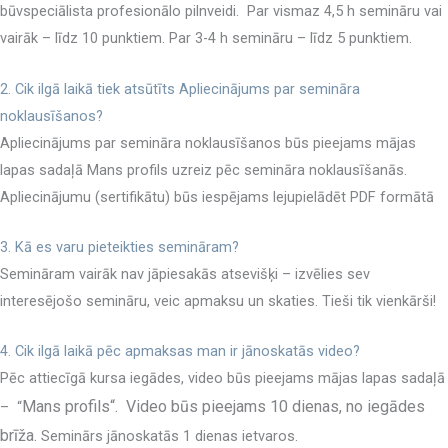
būvspeciālista profesionālo pilnveidi. Par vismaz 4,5 h semināru vai
vairāk – līdz 10 punktiem. Par 3-4 h semināru – līdz 5 punktiem.
2. Cik ilgā laikā tiek atsūtīts Apliecinājums par semināra
noklausīšanos?
Apliecinājums par semināra noklausīšanos būs pieejams mājas
lapas sadaļā Mans profils uzreiz pēc semināra noklausīšanās.
Apliecinājumu (sertifikātu) būs iespējams lejupielādēt PDF formātā
3. Kā es varu pieteikties semināram?
Semināram vairāk nav jāpiesakās atsevišķi – izvēlies sev
interesējošo semināru, veic apmaksu un skaties. Tieši tik vienkārši!
4. Cik ilgā laikā pēc apmaksas man ir jānoskatās video?
Pēc attiecīgā kursa iegādes, video būs pieejams mājas lapas sadaļā
Mans profils
“.
Video būs pieejams 10 dienas, no iegādes
– “
brīža.
Seminārs jānoskatās 1 dienas ietvaros.