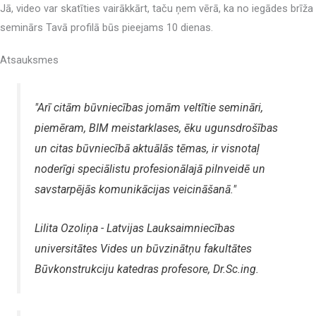
Jā, video var skatīties vairākkārt, taču ņem vērā, ka no iegādes brīža
seminārs Tavā profilā būs pieejams 10 dienas.
Atsauksmes
"Arī citām būvniecības jomām veltītie semināri,
piemēram, BIM meistarklases, ēku ugunsdrošības
un citas būvniecībā aktuālās tēmas, ir visnotaļ
noderīgi speciālistu profesionālajā pilnveidē un
savstarpējās komunikācijas veicināšanā."
Lilita Ozoliņa - Latvijas Lauksaimniecības
universitātes Vides un būvzinātņu fakultātes
Būvkonstrukciju katedras profesore, Dr.Sc.ing.